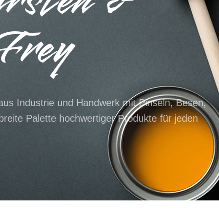
ürsten &
Frey
 aus Industrie und Handwerk mit Pinseln, Besen,
reite Palette hochwertiger Produkte für jeden