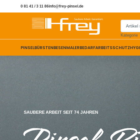
0 81 41 / 3 11 86
info@frey-pinsel.de
Kategorie
PINSEL
BÜRSTEN
BESEN
MALERBEDARF
ARBEITSSCHUTZ
HYG
SAUBERE ARBEIT SEIT 74 JAHREN