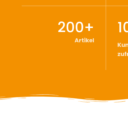
200+
1
Artikel
Ku
zuf