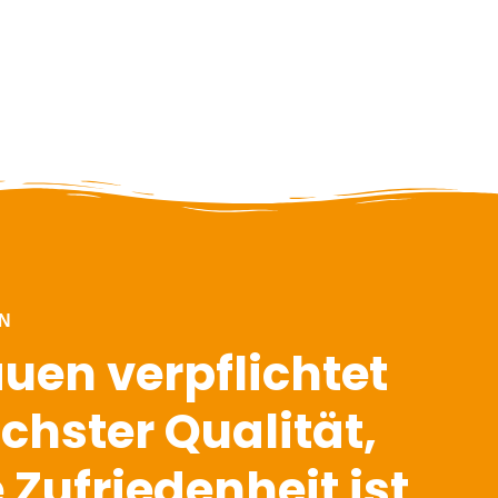
ON
auen verpflichtet
chster Qualität,
 Zufriedenheit ist