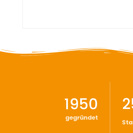
Top-Qualität. Mit Nitrilbeschichtung, 3/4 beschichte
verstärkte Daumenbeuge, Schnittschutzklasse 3.
1950
2
gegründet
St