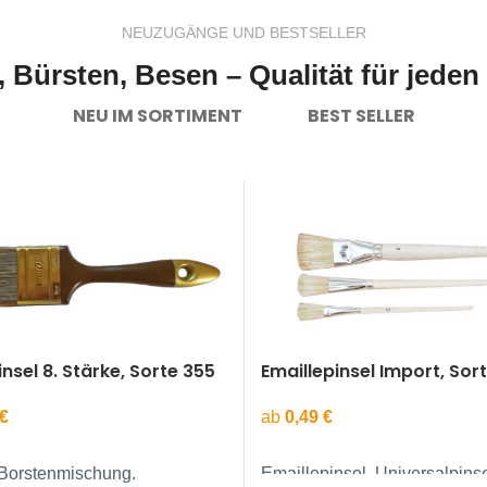
NEUZUGÄNGE UND BESTSELLER
, Bürsten, Besen – Qualität für jede
NEU IM SORTIMENT
BEST SELLER
nsel 8. Stärke, Sorte 355
Emaillepinsel Import, Sor
€
ab
0,49
€
Borstenmischung.
Emaillepinsel, Universalpinse