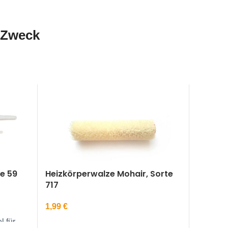
n Zweck
te 59
Heizkörperwalze Mohair, Sorte
717
1,99
€
l für