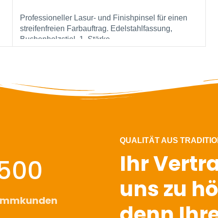
t,
Sonderpreis solange Vorrat reicht.
Professioneller Lasur- und Finishpinsel für einen
streifenfreien Farbauftrag. Edelstahlfassung,
Buchenholzstiel. 1. Stärke.
Sehr feine, strapazierfähige Synthetikfaser. Ideal für
wasserbasierte Lacke.
QUALITÄT AUS TRADITI
Ihr Vertr
500
uns zu hö
amm­kunden
denn Ihre