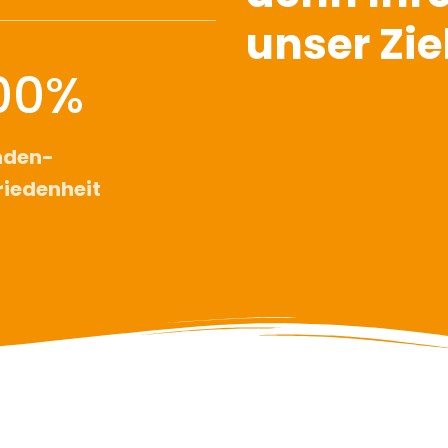
unser Zie
00%
nden­
riedenheit