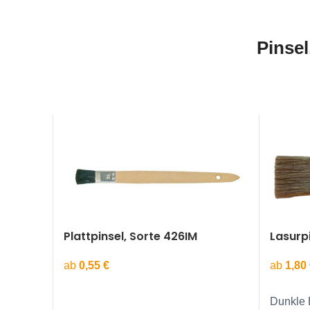
Pinsel
Plattpinsel, Sorte 426IM
Lasurpi
ab
0,55
€
ab
1,80
Gerade. Reine, schwarze
Dunkle 