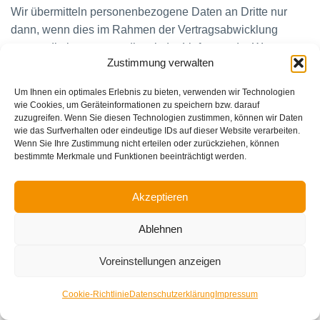
Wir übermitteln personenbezogene Daten an Dritte nur
dann, wenn dies im Rahmen der Vertragsabwicklung
notwendig ist, etwa an die mit der Lieferung der Ware
Zustimmung verwalten
betrauten Unternehmen oder das mit der
Zahlungsabwicklung beauftragte Kreditinstitut. Eine
Um Ihnen ein optimales Erlebnis zu bieten, verwenden wir Technologien
weitergehende Übermittlung der Daten erfolgt nicht bzw.
wie Cookies, um Geräteinformationen zu speichern bzw. darauf
zuzugreifen. Wenn Sie diesen Technologien zustimmen, können wir Daten
nur dann, wenn Sie der Übermittlung ausdrücklich
wie das Surfverhalten oder eindeutige IDs auf dieser Website verarbeiten.
zugestimmt haben. Eine Weitergabe Ihrer Daten an Dritte
Wenn Sie Ihre Zustimmung nicht erteilen oder zurückziehen, können
ohne ausdrückliche Einwilligung, etwa zu Zwecken der
bestimmte Merkmale und Funktionen beeinträchtigt werden.
Werbung, erfolgt nicht.
Akzeptieren
Grundlage für die Datenverarbeitung ist Art. 6 Abs. 1 lit. b
DSGVO, der die Verarbeitung von Daten zur Erfüllung
Ablehnen
eines Vertrags oder vorvertraglicher Maßnahmen gestattet.
Voreinstellungen anzeigen
0
Cookie-Richtlinie
Datenschutzerklärung
Impressum
Shop
Cart
Mein Konto