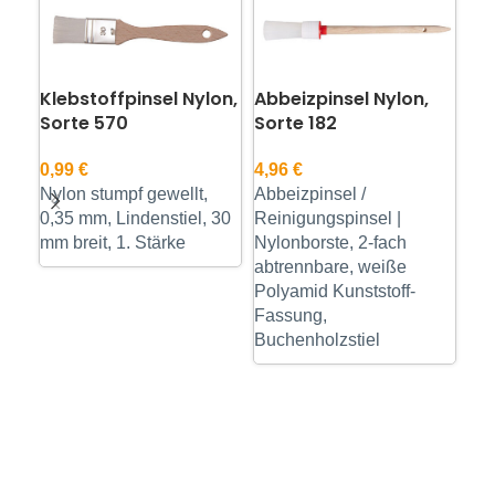
Klebstoffpinsel Nylon,
Abbeizpinsel Nylon,
Öl
Sorte 570
Sorte 182
Ro
So
0,99
€
4,96
€
Nylon stumpf gewellt,
Abbeizpinsel /
ab
0,35 mm, Lindenstiel, 30
Reinigungspinsel |
Kol
mm breit, 1. Stärke
Nylonborste, 2-fach
syn
abtrennbare, weiße
Rot
Polyamid Kunststoff-
Sil
Fassung,
lac
Buchenholzstiel