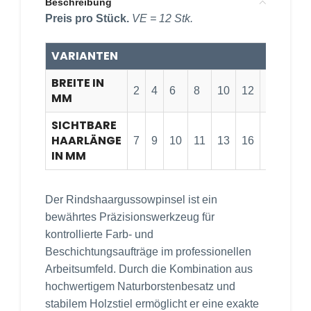
Beschreibung
Preis pro Stück.
VE = 12 Stk.
VARIANTEN
BREITE IN
2
4
6
8
10
12
14
16
MM
SICHTBARE
HAARLÄNGE
7
9
10
11
13
16
16
18
IN MM
Der Rindshaargussowpinsel ist ein
bewährtes Präzisionswerkzeug für
kontrollierte Farb- und
Beschichtungsaufträge im professionellen
Arbeitsumfeld. Durch die Kombination aus
hochwertigem Naturborstenbesatz und
stabilem Holzstiel ermöglicht er eine exakte