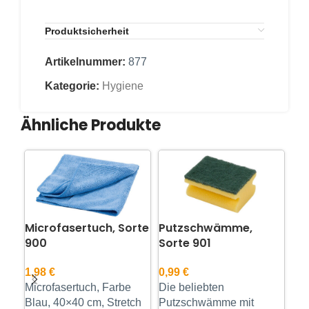
Produktsicherheit
Artikelnummer:
877
Kategorie:
Hygiene
Ähnliche Produkte
Microfasertuch, Sorte
Putzschwämme,
Ha
900
Sorte 901
So
1,98
€
0,99
€
4,
Microfasertuch, Farbe
Die beliebten
Nyl
Blau, 40×40 cm, Stretch
Putzschwämme mit
Hol