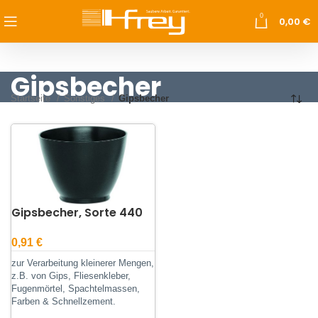
0
0,00
€
Gipsbecher
Startseite
Sonstiges
Gipsbecher
Gipsbecher, Sorte 440
0,91
€
zur Verarbeitung kleinerer Mengen,
z.B. von Gips, Fliesenkleber,
Fugenmörtel, Spachtelmassen,
Farben & Schnellzement.