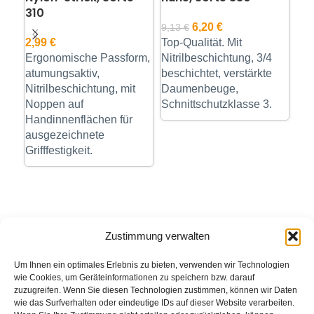
310
6,20
€
11
9,13
€
2,99
€
Top-Qualität. Mit
Sond
Ung
Ergonomische Passform,
Nitrilbeschichtung, 3/4
Vorra
Mat
atumungsaktiv,
beschichtet, verstärkte
mm.
Nitrilbeschichtung, mit
Daumenbeuge,
Hyg
Noppen auf
Schnittschutzklasse 3.
Spe
Handinnenflächen für
ausgezeichnete
Grifffestigkeit.
Zustimmung verwalten
Um Ihnen ein optimales Erlebnis zu bieten, verwenden wir Technologien
wie Cookies, um Geräteinformationen zu speichern bzw. darauf
zuzugreifen. Wenn Sie diesen Technologien zustimmen, können wir Daten
wie das Surfverhalten oder eindeutige IDs auf dieser Website verarbeiten.