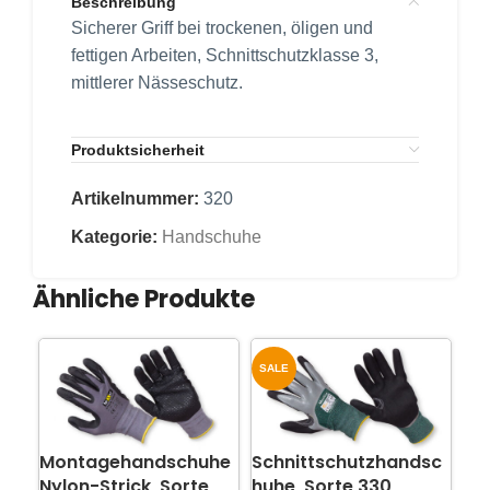
Beschreibung
Sicherer Griff bei trockenen, öligen und
fettigen Arbeiten, Schnittschutzklasse 3,
mittlerer Nässeschutz.
Produktsicherheit
Artikelnummer:
320
Kategorie:
Handschuhe
Ähnliche Produkte
SALE
Montagehandschuhe
Schnittschutzhandsc
Ei
Nylon-Strick, Sorte
huhe, Sorte 330
Nit