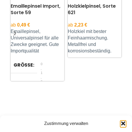
Emaillepinsel Import,
Holzkielpinsel, Sorte
Öl
Sorte 59
621
Ro
So
ab
0,49
€
ab
2,23
€
Emaillepinsel,
Holzkiel mit bester
ab
Universalpinsel für alle
Feinhaarmischung.
Kol
Zwecke geeignet. Gute
Metallfrei und
syn
Importqualität
korrosionsbeständig.
Rot
Sil
lac
GRÖSSE
0
,
1
,
2
,
3
,
4
,
5
Zustimmung verwalten