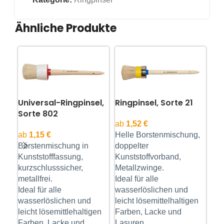
Ähnliche Produkte
Universal-Ringpinsel,
Ringpinsel, Sorte 21
Ri
Sorte 802
ab
1,52
€
ab
ab
1,15
€
Helle Borstenmischung,
Mit
Borstenmischung in
Preis pro Stück.
doppelter
VE = 12
Bi
Kunststofffassung,
Stk.
Kunststoffvorband,
Met
kurzschlusssicher,
Metallzwinge.
Zur
metallfrei.
Ideal für alle
von
Ideal für alle
wasserlöslichen und
Lac
wasserlöslichen und
leicht lösemittelhaltigen
zäh
leicht lösemittlehaltigen
Farben, Lacke und
Farben, Lacke und
Lasuren.