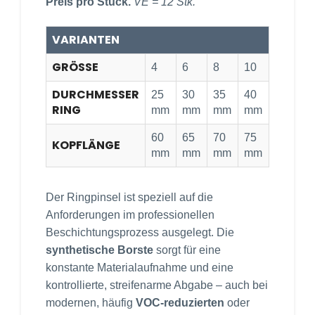
Preis pro Stück.
VE = 12 Stk.
VARIANTEN
GRÖSSE
4
6
8
10
DURCHMESSER
25
30
35
40
RING
mm
mm
mm
mm
60
65
70
75
KOPFLÄNGE
mm
mm
mm
mm
Der Ringpinsel ist speziell auf die
Anforderungen im professionellen
Beschichtungsprozess ausgelegt. Die
synthetische Borste
sorgt für eine
konstante Materialaufnahme und eine
kontrollierte, streifenarme Abgabe – auch bei
modernen, häufig
VOC-reduzierten
oder