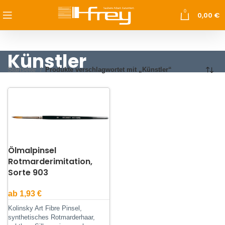
0
0,00
€
Künstler
Startseite
Produkte verschlagwortet mit „Künstler“
Ölmalpinsel
Rotmarderimitation,
Sorte 903
ab
1,93
€
Kolinsky Art Fibre Pinsel,
synthetisches Rotmarderhaar,