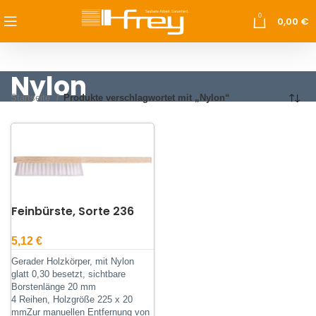
0
0,00
€
Nylon
Startseite
Produkte verschlagwortet mit „Nylon“
Feinbürste, Sorte 236
5,12
€
Gerader Holzkörper, mit Nylon
glatt 0,30 besetzt, sichtbare
Borstenlänge 20 mm
4 Reihen, Holzgröße 225 x 20
mmZur manuellen Entfernung von